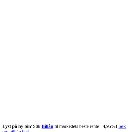
Lyst på ny bil?
Søk
Billån
til markedets beste rente -
4,95%!
Søk
om billlån her!