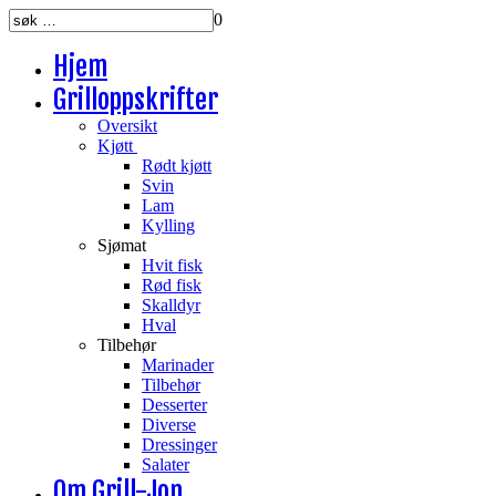
0
Hjem
Grilloppskrifter
Oversikt
Kjøtt
Rødt kjøtt
Svin
Lam
Kylling
Sjømat
Hvit fisk
Rød fisk
Skalldyr
Hval
Tilbehør
Marinader
Tilbehør
Desserter
Diverse
Dressinger
Salater
Om Grill-Jon