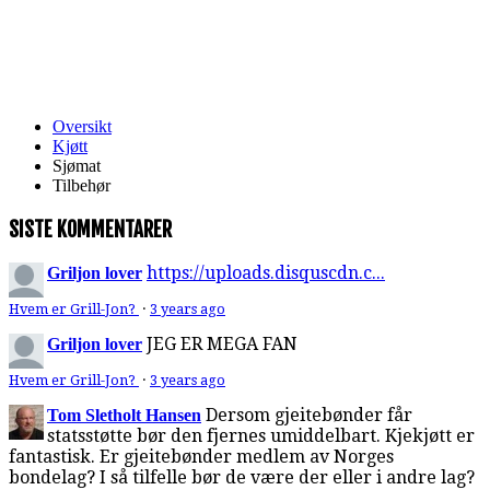
Oversikt
Kjøtt
Sjømat
Tilbehør
SISTE KOMMENTARER
https://uploads.disquscdn.c...
Griljon lover
Hvem er Grill-Jon?
·
3 years ago
JEG ER MEGA FAN
Griljon lover
Hvem er Grill-Jon?
·
3 years ago
Dersom gjeitebønder får
Tom Sletholt Hansen
statsstøtte bør den fjernes umiddelbart. Kjekjøtt er
fantastisk. Er gjeitebønder medlem av Norges
bondelag? I så tilfelle bør de være der eller i andre lag?