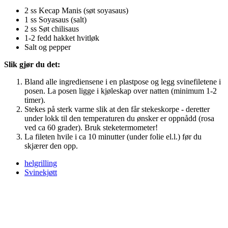
2 ss Kecap Manis (søt soyasaus)
1 ss Soyasaus (salt)
2 ss Søt chilisaus
1-2 fedd hakket hvitløk
Salt og pepper
Slik gjør du det:
Bland alle ingrediensene i en plastpose og legg svinefiletene i
posen. La posen ligge i kjøleskap over natten (minimum 1-2
timer).
Stekes på sterk varme slik at den får stekeskorpe - deretter
under lokk til den temperaturen du ønsker er oppnådd (rosa
ved ca 60 grader). Bruk steketermometer!
La fileten hvile i ca 10 minutter (under folie el.l.) før du
skjærer den opp.
helgrilling
Svinekjøtt