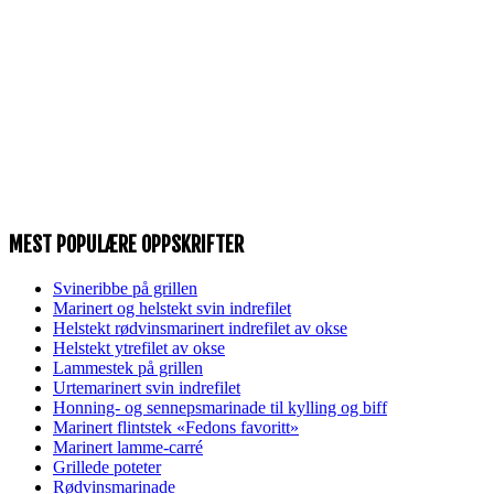
MEST POPULÆRE OPPSKRIFTER
Svineribbe på grillen
Marinert og helstekt svin indrefilet
Helstekt rødvinsmarinert indrefilet av okse
Helstekt ytrefilet av okse
Lammestek på grillen
Urtemarinert svin indrefilet
Honning- og sennepsmarinade til kylling og biff
Marinert flintstek «Fedons favoritt»
Marinert lamme-carré
Grillede poteter
Rødvinsmarinade