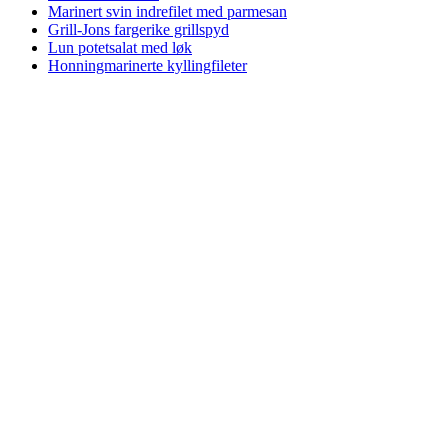
Marinert svin indrefilet med parmesan
Grill-Jons fargerike grillspyd
Lun potetsalat med løk
Honningmarinerte kyllingfileter