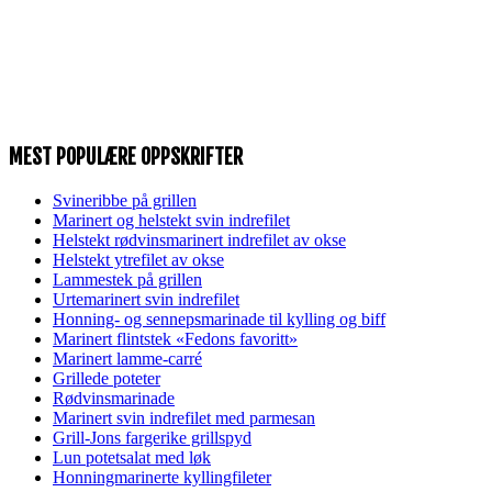
MEST POPULÆRE OPPSKRIFTER
Svineribbe på grillen
Marinert og helstekt svin indrefilet
Helstekt rødvinsmarinert indrefilet av okse
Helstekt ytrefilet av okse
Lammestek på grillen
Urtemarinert svin indrefilet
Honning- og sennepsmarinade til kylling og biff
Marinert flintstek «Fedons favoritt»
Marinert lamme-carré
Grillede poteter
Rødvinsmarinade
Marinert svin indrefilet med parmesan
Grill-Jons fargerike grillspyd
Lun potetsalat med løk
Honningmarinerte kyllingfileter