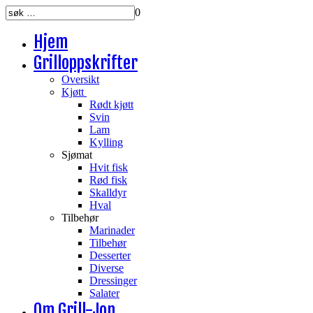
0
Hjem
Grilloppskrifter
Oversikt
Kjøtt
Rødt kjøtt
Svin
Lam
Kylling
Sjømat
Hvit fisk
Rød fisk
Skalldyr
Hval
Tilbehør
Marinader
Tilbehør
Desserter
Diverse
Dressinger
Salater
Om Grill-Jon