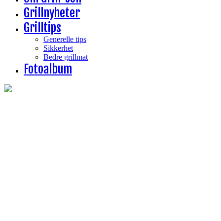
Grillnyheter
Grilltips
Generelle tips
Sikkerhet
Bedre grillmat
Fotoalbum