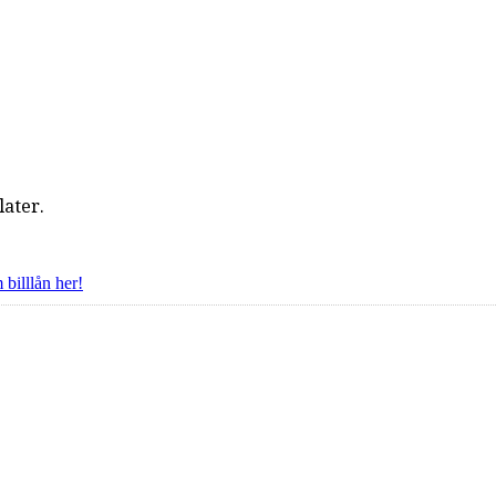
later.
billlån her!