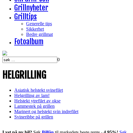
Grillnyheter
Grilltips
Generelle tips
Sikkerhet
Bedre grillmat
Fotoalbum
0
HELGRILLING
Asiatisk helstekt svinefilet
Helgrilling av lam!
Helstekt ytrefilet av okse
Lammestek på grillen
Marinert og helstekt svin indrefilet
Svineribbe på grillen
Lyst på ny bil?
Søk
Billån
til markedets beste rente -
4,95%!
Søk