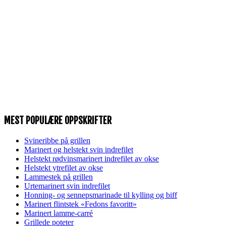
MEST POPULÆRE OPPSKRIFTER
Svineribbe på grillen
Marinert og helstekt svin indrefilet
Helstekt rødvinsmarinert indrefilet av okse
Helstekt ytrefilet av okse
Lammestek på grillen
Urtemarinert svin indrefilet
Honning- og sennepsmarinade til kylling og biff
Marinert flintstek «Fedons favoritt»
Marinert lamme-carré
Grillede poteter