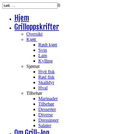
0
Hjem
Grilloppskrifter
Oversikt
Kjøtt
Rødt kjøtt
Svin
Lam
Kylling
Sjømat
Hvit fisk
Rød fisk
Skalldyr
Hval
Tilbehør
Marinader
Tilbehør
Desserter
Diverse
Dressinger
Salater
Om Grill-Jon