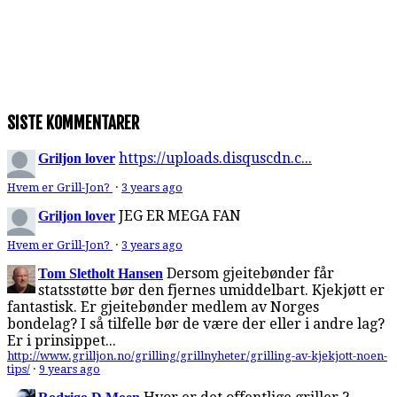
SISTE KOMMENTARER
https://uploads.disquscdn.c...
Griljon lover
Hvem er Grill-Jon?
·
3 years ago
JEG ER MEGA FAN
Griljon lover
Hvem er Grill-Jon?
·
3 years ago
Dersom gjeitebønder får
Tom Sletholt Hansen
statsstøtte bør den fjernes umiddelbart. Kjekjøtt er
fantastisk. Er gjeitebønder medlem av Norges
bondelag? I så tilfelle bør de være der eller i andre lag?
Er i prinsippet...
http://www.grilljon.no/grilling/grillnyheter/grilling-av-kjekjott-noen-
tips/
·
9 years ago