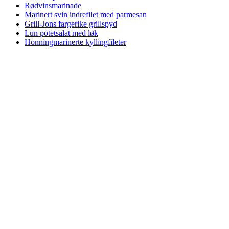
Rødvinsmarinade
Marinert svin indrefilet med parmesan
Grill-Jons fargerike grillspyd
Lun potetsalat med løk
Honningmarinerte kyllingfileter