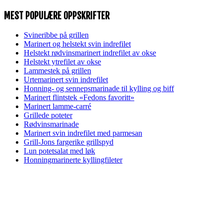
MEST POPULÆRE OPPSKRIFTER
Svineribbe på grillen
Marinert og helstekt svin indrefilet
Helstekt rødvinsmarinert indrefilet av okse
Helstekt ytrefilet av okse
Lammestek på grillen
Urtemarinert svin indrefilet
Honning- og sennepsmarinade til kylling og biff
Marinert flintstek «Fedons favoritt»
Marinert lamme-carré
Grillede poteter
Rødvinsmarinade
Marinert svin indrefilet med parmesan
Grill-Jons fargerike grillspyd
Lun potetsalat med løk
Honningmarinerte kyllingfileter