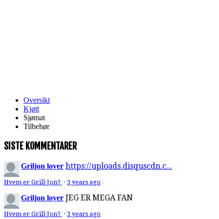
Oversikt
Kjøtt
Sjømat
Tilbehør
SISTE KOMMENTARER
https://uploads.disquscdn.c...
Griljon lover
Hvem er Grill-Jon?
·
3 years ago
JEG ER MEGA FAN
Griljon lover
Hvem er Grill-Jon?
·
3 years ago