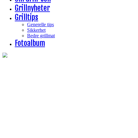
Grillnyheter
Grilltips
Generelle tips
Sikkerhet
Bedre grillmat
Fotoalbum