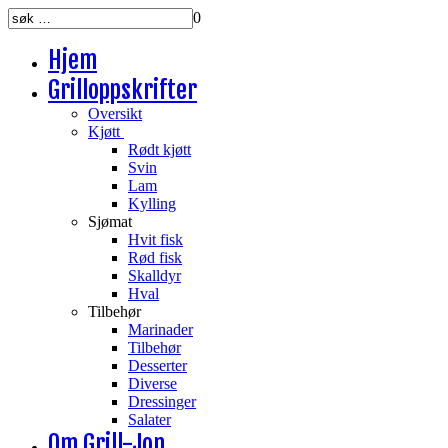
0
Hjem
Grilloppskrifter
Oversikt
Kjøtt
Rødt kjøtt
Svin
Lam
Kylling
Sjømat
Hvit fisk
Rød fisk
Skalldyr
Hval
Tilbehør
Marinader
Tilbehør
Desserter
Diverse
Dressinger
Salater
Om Grill-Jon