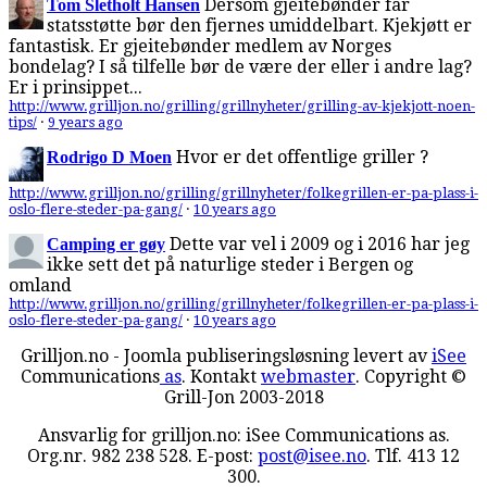
Dersom gjeitebønder får
Tom Sletholt Hansen
statsstøtte bør den fjernes umiddelbart. Kjekjøtt er
fantastisk. Er gjeitebønder medlem av Norges
bondelag? I så tilfelle bør de være der eller i andre lag?
Er i prinsippet...
http://www.grilljon.no/grilling/grillnyheter/grilling-av-kjekjott-noen-
tips/
·
9 years ago
Hvor er det offentlige griller ?
Rodrigo D Moen
http://www.grilljon.no/grilling/grillnyheter/folkegrillen-er-pa-plass-i-
oslo-flere-steder-pa-gang/
·
10 years ago
Dette var vel i 2009 og i 2016 har jeg
Camping er gøy
ikke sett det på naturlige steder i Bergen og
omland
http://www.grilljon.no/grilling/grillnyheter/folkegrillen-er-pa-plass-i-
oslo-flere-steder-pa-gang/
·
10 years ago
Grilljon.no - Joomla publiseringsløsning levert av
iSee
Communications
as
. Kontakt
webmaster
. Copyright ©
Grill-Jon 2003-2018
Ansvarlig for grilljon.no: iSee Communications as.
Org.nr. 982 238 528. E-post:
post@isee.no
. Tlf. 413 12
300.