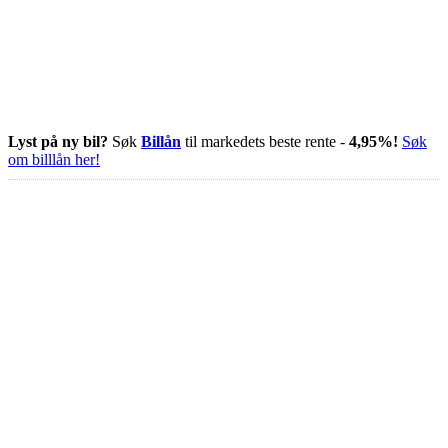
Lyst på ny bil?
Søk
Billån
til markedets beste rente -
4,95%!
Søk
om billlån her!