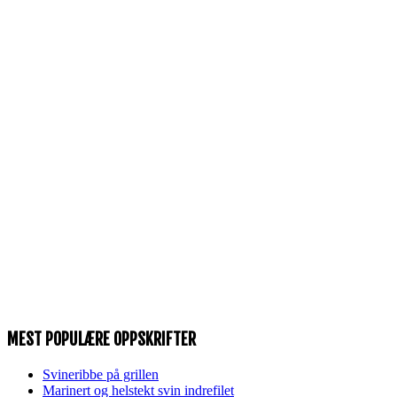
MEST POPULÆRE OPPSKRIFTER
Svineribbe på grillen
Marinert og helstekt svin indrefilet