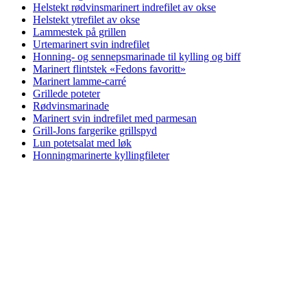
Helstekt rødvinsmarinert indrefilet av okse
Helstekt ytrefilet av okse
Lammestek på grillen
Urtemarinert svin indrefilet
Honning- og sennepsmarinade til kylling og biff
Marinert flintstek «Fedons favoritt»
Marinert lamme-carré
Grillede poteter
Rødvinsmarinade
Marinert svin indrefilet med parmesan
Grill-Jons fargerike grillspyd
Lun potetsalat med løk
Honningmarinerte kyllingfileter