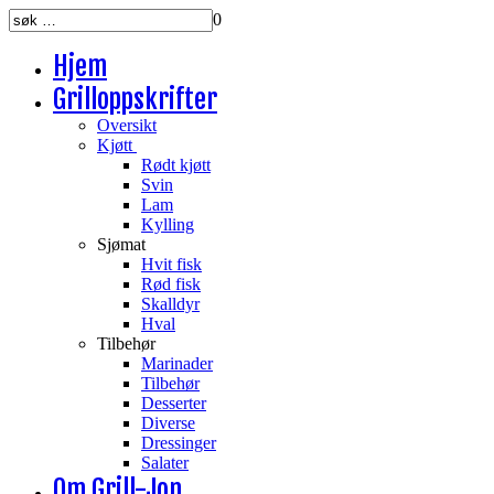
0
Hjem
Grilloppskrifter
Oversikt
Kjøtt
Rødt kjøtt
Svin
Lam
Kylling
Sjømat
Hvit fisk
Rød fisk
Skalldyr
Hval
Tilbehør
Marinader
Tilbehør
Desserter
Diverse
Dressinger
Salater
Om Grill-Jon